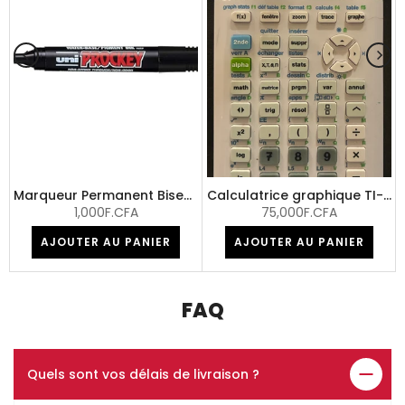
Go/11.6"/Win 10 pro) + Sac -Okaz/Reconditionné !!!
Marqueur Permanent Biseau noir
Calculatrice graphique TI-83 Premium CE ed. Python -Okaz/reconditionnée
1,000F.CFA
75,000F.CFA
AJOUTER AU PANIER
AJOUTER AU PANIER
FAQ
Quels sont vos délais de livraison ?