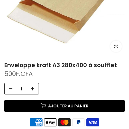
Cliquez po
Enveloppe kraft A3 280x400 à soufflet
500F.CFA
AJOUTER AU PANIER