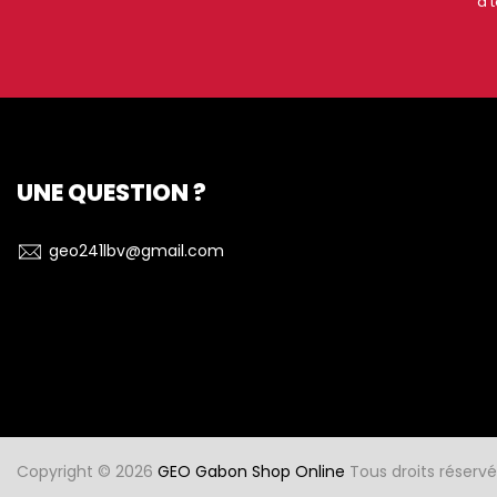
à 
UNE QUESTION ?
geo241lbv@gmail.com
Copyright © 2026
GEO Gabon Shop Online
Tous droits réservé