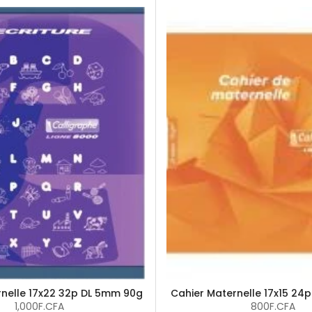
rnelle 17x22 32p DL 5mm 90g
Cahier Maternelle 17x15 24
1,000F.CFA
800F.CFA