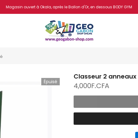
Magasin ouvert à Okala, après le Ballon d'Or, en dessous BODY GYM
cé
Classeur 2 anneaux 
Épuisé
4,000F.CFA