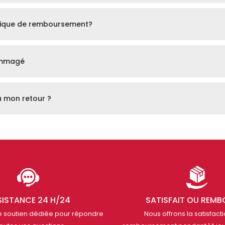
tique de remboursement?
ommagé
u mon retour ?
SISTANCE 24 H/24
SATISFAIT OU REMB
 soutien dédiée pour répondre
Nous offrons la satisfacti