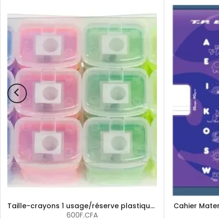
Taille-crayons 1 usage/réserve plastique ass coul
Cahier Mate
600F.CFA