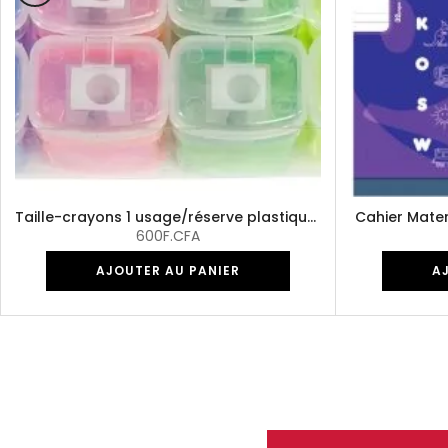
Taille-crayons 1 usage/réserve plastique ass coul
Cahier Mate
600F.CFA
AJOUTER AU PANIER
A