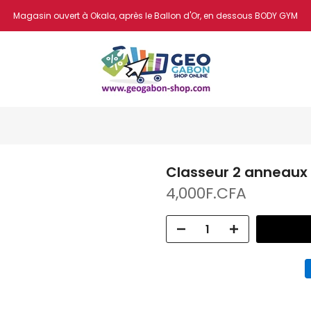
Magasin ouvert à Okala, après le Ballon d'Or, en dessous BODY GYM
Classeur 2 anneaux
4,000F.CFA