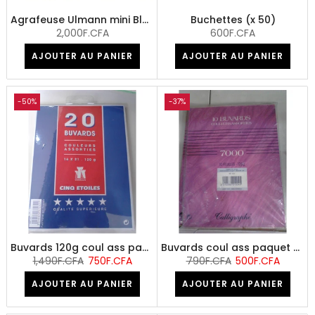
Agrafeuse Ulmann mini Bleu ou Vert + 500 agrafes
Buchettes (x 50)
2,000F.CFA
600F.CFA
AJOUTER AU PANIER
AJOUTER AU PANIER
-50%
-37%
Buvards 120g coul ass paquet de 20 -50%
Buvards coul ass paquet de 10 -37%
1,490F.CFA
750F.CFA
790F.CFA
500F.CFA
AJOUTER AU PANIER
AJOUTER AU PANIER