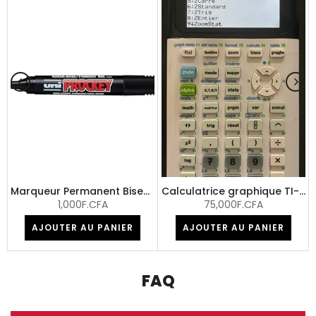
Go/11.6"/Win 10 pro) + Sac -Okaz/Reconditionné !!!
Marqueur Permanent Biseau noir
Calculatrice graphique TI-83 Premium CE ed. Python -Okaz/reconditionnée
1,000F.CFA
75,000F.CFA
AJOUTER AU PANIER
AJOUTER AU PANIER
FAQ