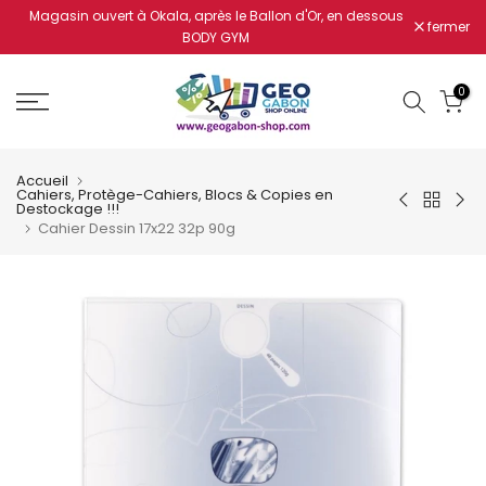
Magasin ouvert à Okala, après le Ballon d'Or, en dessous
Aller
fermer
BODY GYM
au
contenu
0
Accueil
Cahiers, Protège-Cahiers, Blocs & Copies en
Destockage !!!
Cahier Dessin 17x22 32p 90g